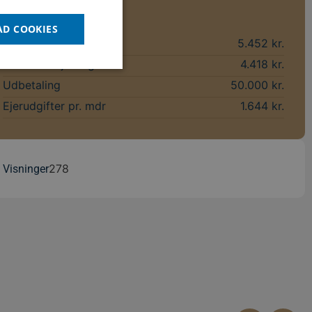
Økonomi
AD COOKIES
Brutto ex. ejerudgifter
5.452 kr.
Netto ex. ejerudgifter
4.418 kr.
Udbetaling
50.000 kr.
Ejerudgifter pr. mdr
1.644 kr.
den kan ikke bruges
278
Visninger
get. Dette er en
abler for
ret nummer, hvordan
godt eksempel er at
erne.
ge en bruger kan
 periode, der
ndre misbrug af
ion tilstand, mens
ler data poster