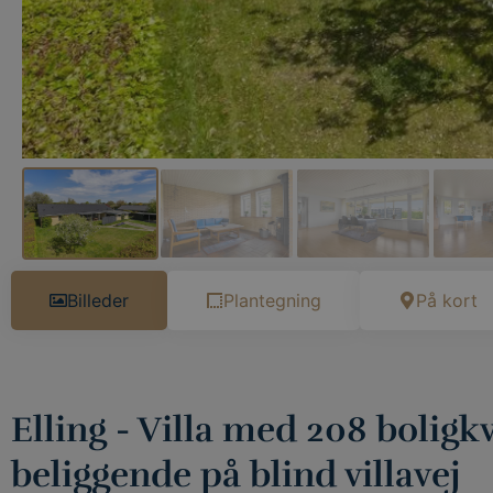
Billeder
Plantegning
På kort
Elling - Villa med 208 bolig
beliggende på blind villavej