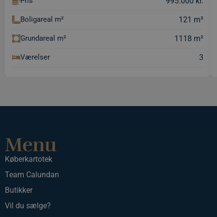
995.000 kr.
Pris
_ga_QGP8BCD2SJ
121 m²
Boligareal m²
pys_landing_page
1118 m²
Grundareal m²
_gat
3
Værelser
_ga
Menu
Køberkartotek
Team Calundan
Butikker
Vil du sælge?