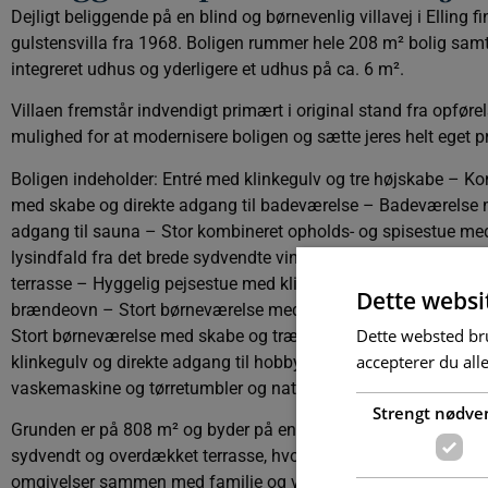
Dejligt beliggende på en blind og børnevenlig villavej i Elling 
gulstensvilla fra 1968. Boligen rummer hele 208 m² bolig sam
integreret udhus og yderligere et udhus på ca. 6 m².
Villaen fremstår indvendigt primært i original stand fra opførels
mulighed for at modernisere boligen og sætte jeres helt eget pr
Boligen indeholder: Entré med klinkegulv og tre højskabe – K
med skabe og direkte adgang til badeværelse – Badeværelse 
adgang til sauna – Stor kombineret opholds- og spisestue med
lysindfald fra det brede sydvendte vinduesparti samt terrasse
terrasse – Hyggelig pejsestue med klinkegulv med gulvvarme
Dette websi
brændeovn – Stort børneværelse med skabe og trægulv – Ba
Dette websted bru
Stort børneværelse med skabe og trægulv – Køkken med spi
accepterer du all
klinkegulv og direkte adgang til hobbyrum samt bryggers med 
vaskemaskine og tørretumbler og naturgasfyr.
Strengt nødve
Grunden er på 808 m² og byder på en dejlig, helt lukket have 
sydvendt og overdækket terrasse, hvor sommerens solrige dage
omgivelser sammen med familie og venner.