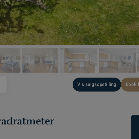
Vis salgsopstilling
Book 
kvadratmeter