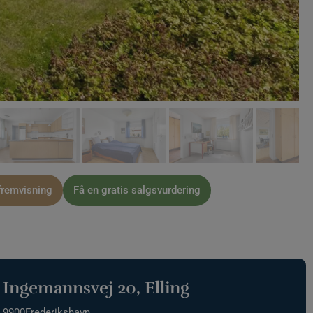
fremvisning
Få en gratis salgsvurdering
Ingemannsvej 20
, Elling
9900
Frederikshavn