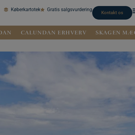
Køberkartotek
Gratis salgsvurdering
Kontakt os
DAN
CALUNDAN ERHVERV
SKAGEN MÆ