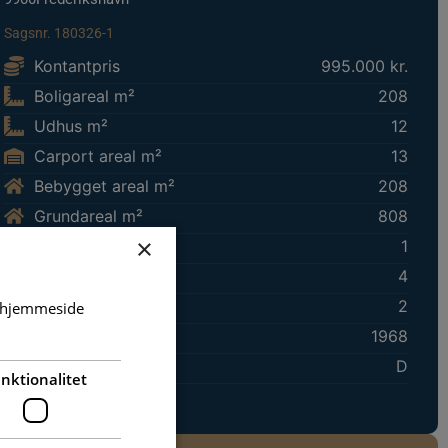
Sagsnr. 180326-1
Kontantpris
995.000 kr.
Boligareal m²
208
Udhus m²
12
Carport areal m²
13
Bebygget areal m²
208
Grundareal m²
808
×
Etager
1
Antal værelser
4
Antal stuer
2
s hjemmeside
Byggeår
1968
Energiklasse
D
nktionalitet