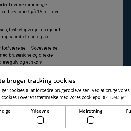
finder I denne rummelige
t en træcarport på 19 m² med
en, hvilket giver jer en oplagt
æg på indretning og stil.
ontor/værelse – Soveværelse
med bruseniche og direkte
 trægulv og et skønt
dør til den overdækkede
, gule murstensvægge og
te bruger tracking cookies
deværelse med badekar –
ger cookies til at forbedre brugeroplevelsen. Ved at bruge vore
seplads – Entré/baggang med
e cookies i overensstemmelse med vores cookiepolitik.
bord med vask, plads til
Detaljer
ndige
Ydeevne
Målretning
Fu
med blandt andet en ca. 15 m²
 kan nydes i fredelige