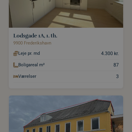
Lodsgade 1A, 1. th.
9900 Frederikshavn
4.300 kr.
Leje pr. md
87
Boligareal m²
3
Værelser