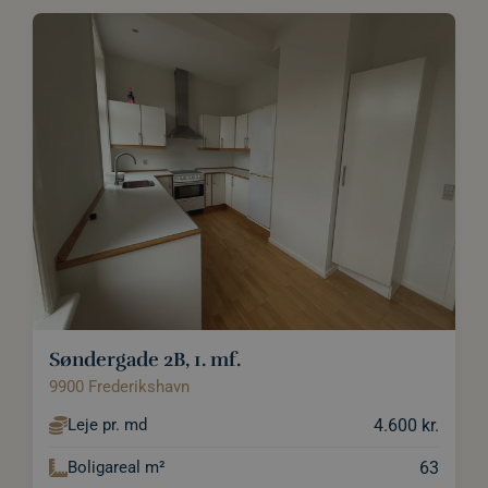
PHPSESSID
Session
Cookie
PHP.net
calundan.dk
genereret af
applikationer
baseret på PHP
sproget. Dette
er en generel
identifikator,
der bruges til a
opretholde
variabler for
brugersessione
Det er normalt
et tilfældigt
genereret
nummer,
hvordan det
bruges kan vær
specifikt for
webstedet, me
et godt
eksempel er at
opretholde en
logget status fo
Søndergade 2B, 1. mf.
en bruger
mellem siderne
9900 Frederikshavn
pys_session_limit
.calundan.dk
59
Denne cookie
4.600 kr.
Leje pr. md
minutter
bruges til at
59
begrænse, hvo
sekunder
mange gange e
63
Boligareal m²
bruger kan