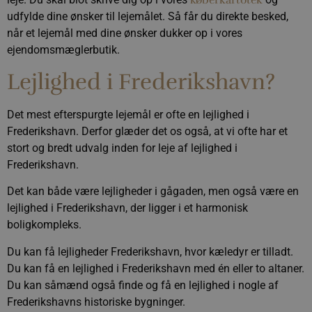
køberkartotek
brugeren
gemmer og o
.calundan.dk
4 uger
reklameprodukter,
besøgte, forbedr
unik værdi f
udfylde dine ønsker til lejemålet. Så får du direkte besked,
såsom realtidstilbud
brugerens
side og bruge
fra
browsing-
når et lejemål med dine ønsker dukker op i vores
spore sidevis
tredjepartsannoncører
oplevelse ved at
ejendomsmæglerbutik.
aktivere
_ga_VBY1XLG5YK
.calundan.dk
1 år 1
Denne cookie
_gcl_au
2
Denne cookie er
Google LLC
hjemmesiden til
måned
Google Analyt
.calundan.dk
måneder
indstillet af
at direkte dem
fortsætte ses
Lejlighed i Frederikshavn?
4 uger
Doubleclick og
tilbage til denne
udfører oplysninger
side nemt.
pysTrafficSource
.calundan.dk
1 uge
Denne cookie 
om, hvordan
identificere t
slutbrugeren bruger
hjemmesiden,
Det mest efterspurgte lejemål er ofte en lejlighed i
hjemmesiden og
med at forst
enhver reklame, som
Frederikshavn. Derfor glæder det os også, at vi ofte har et
brugerne an
slutbrugeren måtte
webstedet.
have set før han
stort og bredt udvalg inden for leje af lejlighed i
besøgte det nævnte
_ga_4S28KMWVL1
.calundan.dk
1 år 1
Denne cookie
websted.
Frederikshavn.
måned
Google Analyt
fortsætte ses
IDE
1 år 3
Denne cookie er
Google LLC
Det kan både være lejligheder i gågaden, men også være en
.doubleclick.net
uger
indstillet af
_ga_QGP8BCD2SJ
.calundan.dk
1 år 1
Denne cookie
Doubleclick og
lejlighed i Frederikshavn, der ligger i et harmonisk
måned
Google Analyt
udfører oplysninger
fortsætte ses
om, hvordan
boligkompleks.
slutbrugeren bruger
pys_landing_page
now-
1 uge
Denne cookie 
hjemmesiden og
Du kan få lejligheder Frederikshavn, hvor kæledyr er tilladt.
coworking.com
spore den før
enhver reklame, som
.calundan.dk
brugeren lan
slutbrugeren måtte
Du kan få en lejlighed i Frederikshavn med én eller to altaner.
besøger hje
have set før han
hvilket lette
besøgte det nævnte
Du kan såmænd også finde og få en lejlighed i nogle af
og relevant 
websted.
eller sporing 
Frederikshavns historiske bygninger.
analyseformå