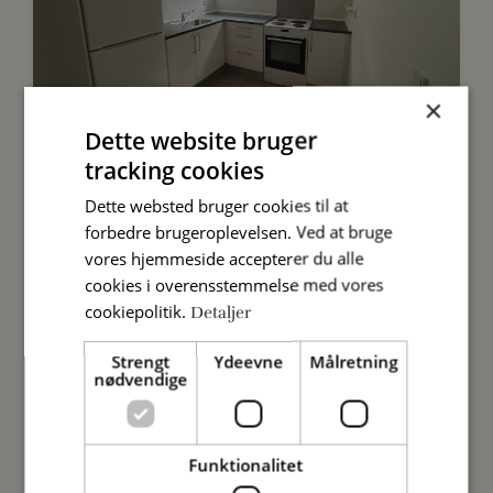
×
Dette website bruger
tracking cookies
Hedemarksgade 12, kl.
Dette websted bruger cookies til at
9900 Frederikshavn
forbedre brugeroplevelsen. Ved at bruge
vores hjemmeside accepterer du alle
3.495 kr.
Leje pr. md
cookies i overensstemmelse med vores
cookiepolitik.
73
Boligareal m²
Detaljer
2
Værelser
Strengt
Ydeevne
Målretning
nødvendige
Funktionalitet