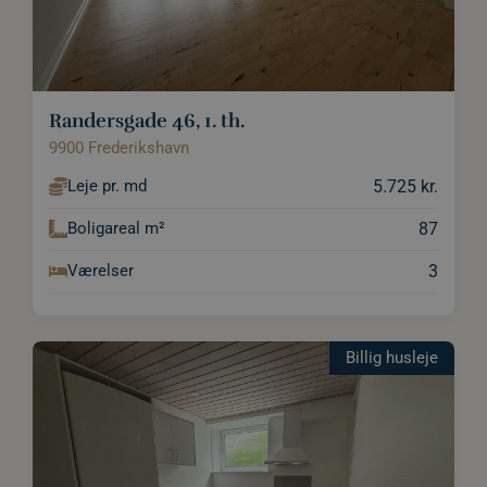
Randersgade 46, 1. th.
9900 Frederikshavn
5.725 kr.
Leje pr. md
87
Boligareal m²
3
Værelser
Billig husleje