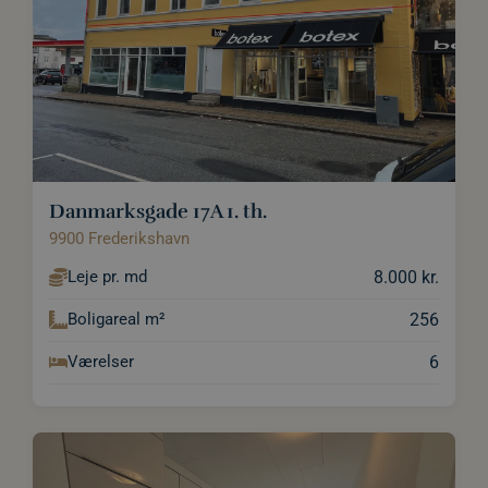
Danmarksgade 17A 1. th.
9900 Frederikshavn
8.000 kr.
Leje pr. md
256
Boligareal m²
6
Værelser