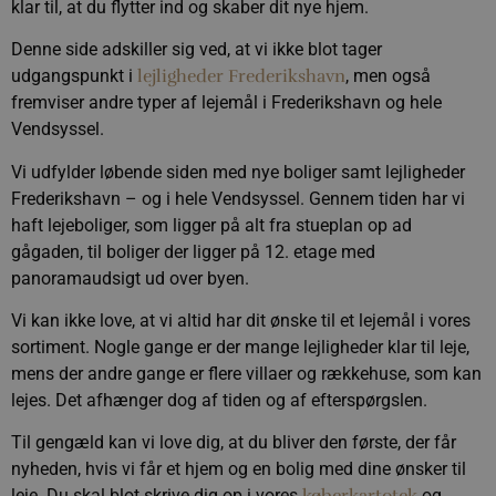
præferencer o
klar til, at du flytter ind og skaber dit nye hjem.
samtykke til
besøgende. De
Denne side adskiller sig ved, at vi ikke blot tager
er nødvendigt,
at Cookie-
udgangspunkt i
lejligheder Frederikshavn
, men også
Script.com
cookiebanner
fremviser andre typer af lejemål i Frederikshavn og hele
fungerer
Vendsyssel.
korrekt.
Vi udfylder løbende siden med nye boliger samt lejligheder
Frederikshavn – og i hele Vendsyssel. Gennem tiden har vi
haft lejeboliger, som ligger på alt fra stueplan op ad
Provider /
Navn
Udløb
Beskrivelse
Provider /
Domæne
gågaden, til boliger der ligger på 12. etage med
Navn
Udløb
Beskrivelse
Domæne
panoramaudsigt ud over byen.
pys_first_visit
.calundan.dk
1 uge
Denne cookie
Provider /
Navn
Udløb
Beskrivelse
bruges til at
last_pysTrafficSource
.calundan.dk
1 uge
Denne cookie 
Domæne
bestemme den
huske den sid
Vi kan ikke love, at vi altid har dit ønske til et lejemål i vores
første gang
hvorfra brug
test_cookie
15
Denne cookie
Google LLC
brugeren besøgt
sortiment. Nogle gange er der mange lejligheder klar til leje,
hjemmesiden
.doubleclick.net
minutter
indstilles af
hjemmesiden for
med at analy
DoubleClick (som ejes
mens der andre gange er flere villaer og rækkehuse, som kan
at forbedre
effektiviteten
af Google) for at
brugeroplevelsen
markedsføri
afgøre, om
lejes. Det afhænger dog af tiden og af efterspørgslen.
eller spore
ved at spore
webstedsbesøgendes
brugerhandlinger
brugerne navi
browser understøtter
hjemmesiden
Til gengæld kan vi love dig, at du bliver den første, der får
cookies.
last_pys_landing_page
.calundan.dk
1 uge
Denne cookie
nyheden, hvis vi får et hjem og en bolig med dine ønsker til
sporer den sidste
_gid
1 dag
Denne cookie 
Google LLC
_fbp
2
Brugt af Facebook til
Meta Platform
landingsside
.calundan.dk
Google Analy
måneder
at levere en række
Inc.
leje. Du skal blot skrive dig op i vores
og