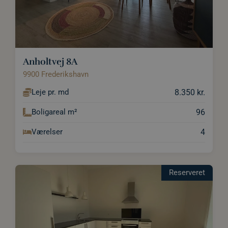
Anholtvej 8A
9900 Frederikshavn
8.350 kr.
Leje pr. md
96
Boligareal m²
4
Værelser
Reserveret