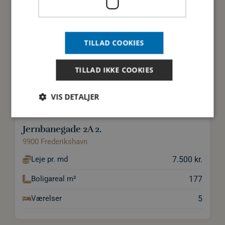
TILLAD COOKIES
TILLAD IKKE COOKIES
VIS DETALJER
Jernbanegade 2A 2.
Strengt nødvendige
Ydeevne
Målretning
9900 Frederikshavn
Funktionalitet
7.500 kr.
Leje pr. md
Strengt nødvendige cookies tillader
177
Boligareal m²
kernewebsfunktionalitet såsom bruger login og
kontostyring. Hjemmesiden kan ikke bruges korrekt
uden strengt nødvendige cookies.
5
Værelser
Provider /
Navn
Udløb
Beskrivelse
Domæne