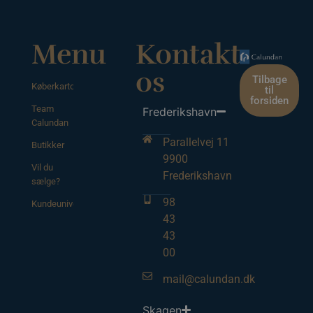
Menu
Kontakt
os
Tilbage
Køberkartotek
til
forsiden
Team
Frederikshavn
Calundan
Parallelvej 11
Butikker
9900
Vil du
Frederikshavn
sælge?
98
Kundeunivers
43
43
00
mail@calundan.dk
Skagen