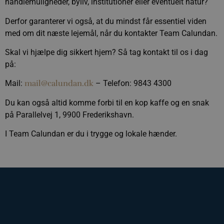
handlemuligheder, byliv, institutioner eller eventuelt natur?
Derfor garanterer vi også, at du mindst får essentiel viden
med om dit næste lejemål, når du kontakter Team Calundan.
Skal vi hjælpe dig sikkert hjem? Så tag kontakt til os i dag
på:
Mail:
mail@calundan.dk
– Telefon: 9843 4300
Du kan også altid komme forbi til en kop kaffe og en snak
på Parallelvej 1, 9900 Frederikshavn.
I Team Calundan er du i trygge og lokale hænder.