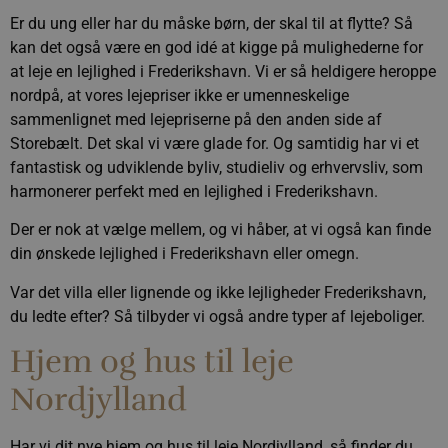
Er du ung eller har du måske børn, der skal til at flytte? Så
_gat
58
Dette cookie
Google LLC
.calundan.dk
sekunder
til Google Un
kan det også være en god idé at kigge på mulighederne for
ifølge dokum
det til at be
at leje en lejlighed i Frederikshavn. Vi er så heldigere heroppe
anmodningsh
nordpå, at vores lejepriser ikke er umenneskelige
hvilket begr
indsamlingen
sammenlignet med lejepriserne på den anden side af
websteder me
Storebælt. Det skal vi være glade for. Og samtidig har vi et
_ga
1 år 1
Dette cookie
Google LLC
fantastisk og udviklende byliv, studieliv og erhvervsliv, som
.calundan.dk
måned
til Google Un
- som er en 
harmonerer perfekt med en lejlighed i Frederikshavn.
opdatering a
almindeligt 
analysetjene
Der er nok at vælge mellem, og vi håber, at vi også kan finde
cookie bruges
mellem unik
din ønskede lejlighed i Frederikshavn eller omegn.
at tildele et t
genereret n
Var det villa eller lignende og ikke lejligheder Frederikshavn,
klient-id. Det
hver sidean
du ledte efter? Så tilbyder vi også andre typer af lejeboliger.
websted og br
beregne besø
kampagnedata
Hjem og hus til leje
webstedsana
Nordjylland
Har vi dit nye hjem og hus til leje Nordjylland, så finder du