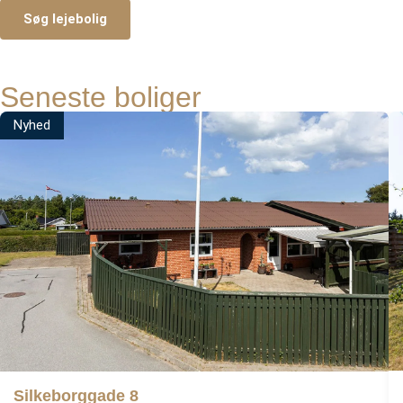
Søg lejebolig
Seneste boliger
Nyhed
Silkeborggade 8