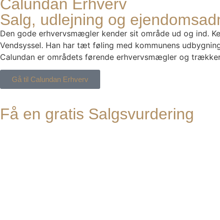
Calundan Erhverv
Salg, udlejning og ejendomsadm
Den gode erhvervsmægler kender sit område ud og ind. Ken
Vendsyssel. Han har tæt føling med kommunens udbygningspl
Calundan er områdets førende erhvervsmægler og trækker p
Gå til Calundan Erhverv
Få en gratis Salgsvurdering