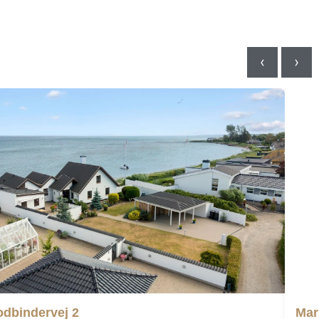
‹
›
Mar
odbindervej 2