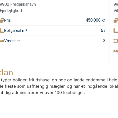
9900 Frederikshavn
99
Ejerlejlighed
Vi
450.000 kr.
Pris
67
Boligareal m²
3
Værelser
ndan
 typer boliger, fritidshuse, grunde og landejendomme i hel
e fleste som uafhængig mægler, og har et indgående lokalke
idig administrerer vi over 100 lejeboliger.