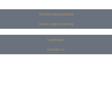
Tilmeld køberkartotek
Gratis salgsvurdering
Lejeboliger
Kontakt os