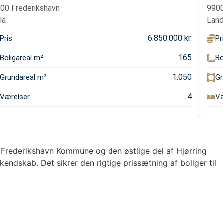
9900
00 Frederikshavn
Lan
lla
6.850.000 kr.
Pr
Pris
165
Bo
Boligareal m²
1.050
Gr
Grundareal m²
4
Væ
Værelser
e Frederikshavn Kommune og den østlige del af Hjørring
ndskab. Det sikrer den rigtige prissætning af boliger til