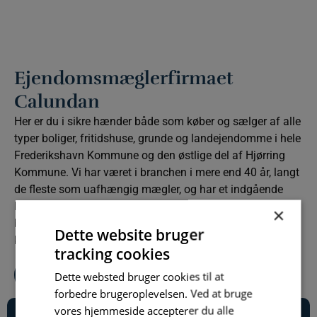
Ejendomsmæglerfirmaet
Calundan
Her er du i sikre hænder både som køber og sælger af alle
typer boliger, fritidshuse, grunde og landejendomme i hele
Frederikshavn Kommune og den østlige del af Hjørring
Kommune. Vi har været i branchen i mere end 40 år, langt
de fleste som uafhængig mægler, og har et indgående
lokalkendskab. Det sikrer den rigtige prissætning af
×
boliger til salg og den bedste vejledning af interesserede
Dette website bruger
købere. Samtidig administrerer vi over 100 lejeboliger.
tracking cookies
Team Calundan
Dette websted bruger cookies til at
forbedre brugeroplevelsen. Ved at bruge
vores hjemmeside accepterer du alle