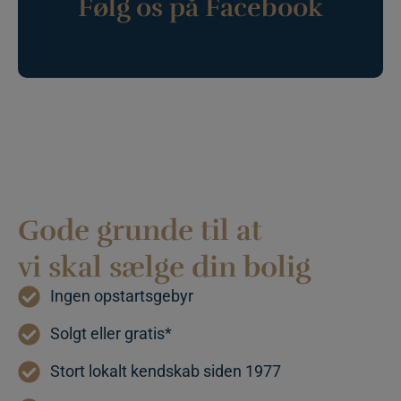
Følg os på Facebook
specifikt for
webstedet, me
et godt
eksempel er at
opretholde en
logget status fo
en bruger
mellem siderne
pys_session_limit
.calundan.dk
59
Denne cookie
minutter
bruges til at
59
begrænse, hvo
sekunder
mange gange e
bruger kan
udløse visse
server-
sidefunktioner
Gode grunde til at
inden for en
given periode,
der forsøger at
vi skal sælge din bolig
forbedre
hjemmesidens
ydeevne og
Ingen opstartsgebyr
forhindre
misbrug af
tjenester.
Solgt eller gratis*
pys_start_session
.calundan.dk
Session
Denne cookie
bruges til at
Stort lokalt kendskab siden 1977
opretholde en
brugers sessio
tilstand, mens