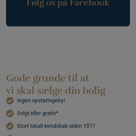
Følg os på Facebook
specifikt for
webstedet, me
et godt
eksempel er at
opretholde en
logget status fo
en bruger
mellem siderne
pys_session_limit
.calundan.dk
59
Denne cookie
minutter
bruges til at
59
begrænse, hvo
sekunder
mange gange e
bruger kan
udløse visse
server-
sidefunktioner
Gode grunde til at
inden for en
given periode,
der forsøger at
vi skal sælge din bolig
forbedre
hjemmesidens
ydeevne og
Ingen opstartsgebyr
forhindre
misbrug af
tjenester.
Solgt eller gratis*
pys_start_session
.calundan.dk
Session
Denne cookie
bruges til at
Stort lokalt kendskab siden 1977
opretholde en
brugers sessio
tilstand, mens