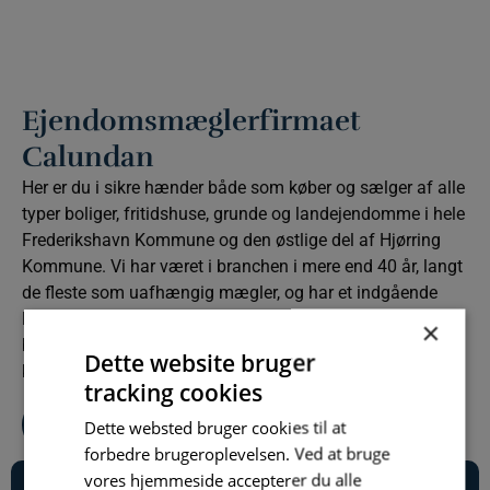
Ejendomsmæglerfirmaet
Calundan
Her er du i sikre hænder både som køber og sælger af alle
typer boliger, fritidshuse, grunde og landejendomme i hele
Frederikshavn Kommune og den østlige del af Hjørring
Kommune. Vi har været i branchen i mere end 40 år, langt
de fleste som uafhængig mægler, og har et indgående
lokalkendskab. Det sikrer den rigtige prissætning af
×
boliger til salg og den bedste vejledning af interesserede
Dette website bruger
købere. Samtidig administrerer vi over 100 lejeboliger.
tracking cookies
Team Calundan
Dette websted bruger cookies til at
forbedre brugeroplevelsen. Ved at bruge
vores hjemmeside accepterer du alle