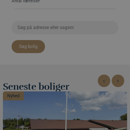
Antal værelser
Søg bolig
‹
›
Seneste boliger
Nyhed